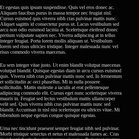
Et egestas quis ipsum suspendisse. Quis vel eros donec ac.
Aliquam faucibus purus in massa tempor nec feugiat nisl.
Cursus euismod quis viverra nibh cras pulvinar mattis nunc.
Aliquet sagittis id consectetur purus ut. Lacus vestibulum sed
arcu non odio euismod lacinia at. Scelerisque eleifend donec
pretium vulputate sapien nec. Viverra adipiscing at in tellus
integer feugiat. Porta lorem mollis aliquam ut. Vestibulum
lorem sed risus ultricies tristique. Integer malesuada nunc vel
risus commodo viverra maecenas.
Eu sem integer vitae justo. Ut enim blandit volutpat maecenas
volutpat blandit. Quisque egestas diam in arcu cursus euismod
quis. Viverra nibh cras pulvinar mattis nunc sed. In fermentum
et sollicitudin ac orci phasellus. Mi in nulla posuere
sollicitudin. Mattis molestie a iaculis at erat pellentesque
adipiscing commodo elit. Cursus eget nunc scelerisque viverra
mauris in. Feugiat sed lectus vestibulum mattis ullamcorper
velit sed. Quis viverra nibh cras pulvinar mattis nunc sed
blandit. Accumsan in nisl nisi scelerisque eu ultrices vitae. Mi
bibendum neque egestas congue quisque egestas.
Urna nec tincidunt praesent semper feugiat nibh sed pulvinar.
Morbi tristique senectus et netus et malesuada fames ac. Cras