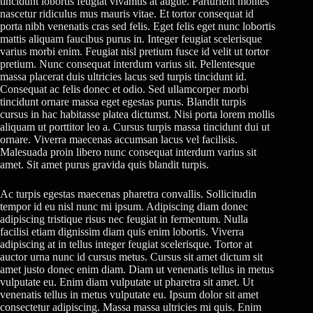
tincidunt lobortis feugiat vivamus at augue. Parturient montes
nascetur ridiculus mus mauris vitae. Et tortor consequat id
porta nibh venenatis cras sed felis. Eget felis eget nunc lobortis
mattis aliquam faucibus purus in. Integer feugiat scelerisque
varius morbi enim. Feugiat nisl pretium fusce id velit ut tortor
pretium. Nunc consequat interdum varius sit. Pellentesque
massa placerat duis ultricies lacus sed turpis tincidunt id.
Consequat ac felis donec et odio. Sed ullamcorper morbi
tincidunt ornare massa eget egestas purus. Blandit turpis
cursus in hac habitasse platea dictumst. Nisi porta lorem mollis
aliquam ut porttitor leo a. Cursus turpis massa tincidunt dui ut
ornare. Viverra maecenas accumsan lacus vel facilisis.
Malesuada proin libero nunc consequat interdum varius sit
amet. Sit amet purus gravida quis blandit turpis.
Ac turpis egestas maecenas pharetra convallis. Sollicitudin
tempor id eu nisl nunc mi ipsum. Adipiscing diam donec
adipiscing tristique risus nec feugiat in fermentum. Nulla
facilisi etiam dignissim diam quis enim lobortis. Viverra
adipiscing at in tellus integer feugiat scelerisque. Tortor at
auctor urna nunc id cursus metus. Cursus sit amet dictum sit
amet justo donec enim diam. Diam ut venenatis tellus in metus
vulputate eu. Enim diam vulputate ut pharetra sit amet. Ut
venenatis tellus in metus vulputate eu. Ipsum dolor sit amet
consectetur adipiscing. Massa massa ultricies mi quis. Enim